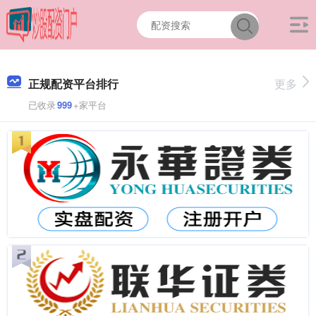
正规配资平台排行
更多
已收录
999
+家平台