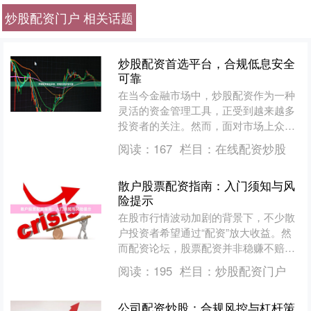
炒股配资门户 相关话题
炒股配资首选平台，合规低息安全
可靠
在当今金融市场中，炒股配资作为一种
灵活的资金管理工具，正受到越来越多
投资者的关注。然而，面对市场上众多
的配资平台，如何选择一个既合规又低
阅读：
167
栏目：
在线配资炒股
息、安全可靠的平台，成为....
散户股票配资指南：入门须知与风
险提示
在股市行情波动加剧的背景下，不少散
户投资者希望通过“配资”放大收益。然
而配资论坛，股票配资并非稳赚不赔的
工具，它更像一把双刃剑。本文将为散
阅读：
195
栏目：
炒股配资门户
户梳理配资的基本概念、....
公司配资炒股：合规风控与杠杆策