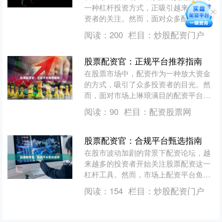
一种杠杆投资方式，正吸引越来越多投
资者的关注。然而，面对众多配资平
台，如何辨别正规渠道、建立有效的风
阅读：
200
栏目：
炒股配资门户
险控制体系，成为投资者必须....
股票配资官：正规平台推荐指南
在股票市场中，配资作为一种放大资金
的方式，吸引了众多投资者的目光。然
而，面对市场上琳琅满目的配资平台，
如何辨别正规平台、避免踩坑，成为投
阅读：
90
栏目：
配资股票网
资者最关心的问题。本文将....
股票配资官：合规平台甄选指南
在股市波动加剧的背景下配资论坛，越
来越多的投资者开始关注股票配资这一
杠杆工具。然而，市场上配资平台鱼龙
混杂，如何甄别合规平台、规避资金风
阅读：
154
栏目：
炒股配资门户
险，成为每位投资者必须掌....