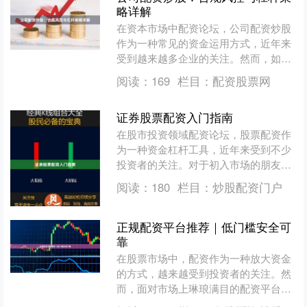
略详解
在资本市场中配资论坛，公司配资炒股
作为一种常见的资金运用方式，近年来
受到越来越多企业的关注。然而，如何
在合规框架下运用杠杆工具，同时有效
阅读：
169
栏目：
配资股票网
控制风险，是每家企业必须....
证券股票配资入门指南
在股市投资领域配资论坛，股票配资作
为一种资金杠杆工具，近年来受到不少
投资者的关注。对于初入市场的朋友来
说，了解配资的基本概念、运作模式及
阅读：
180
栏目：
炒股配资门户
潜在风险，是迈出理性投资....
正规配资平台推荐｜低门槛安全可
靠
在股票市场中，配资作为一种放大资金
的方式，越来越受到投资者的关注。然
而，面对市场上琳琅满目的配资平台，
如何选择一家**正规、安全、低门槛**