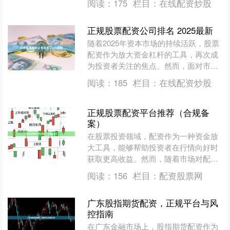
阅读：
175
栏目：
在线配资炒股
的平台，成为许多股民....
正规股票配资公司排名 2025最新
随着2025年资本市场的持续活跃，股票
配资作为放大资金杠杆的工具，再次成
为投资者关注的焦点。然而，面对市场
上纷繁复杂的配资平台，如何选择正
阅读：
185
栏目：
在线配资炒股
规、安全、合规的配资公....
正规股票配资平台推荐（合规备
案）
在股票投资领域，配资作为一种资金放
大工具，能够帮助投资者在行情向好时
获取更高收益。然而，随着市场对配资
平台的需求增加，各类平台鱼龙混杂，
阅读：
156
栏目：
配资股票网
选择一家合规备案的正规平....
广东股指期货配资，正规平台与风
控指南
在广东金融市场上，股指期货配资作为