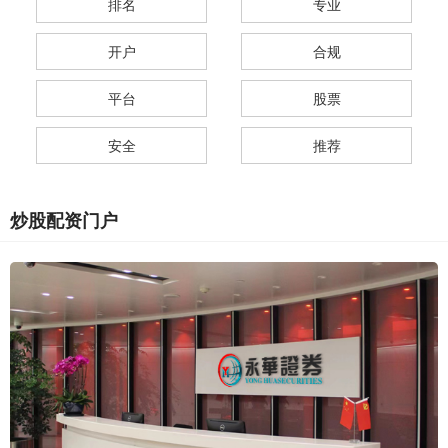
排名
专业
开户
合规
平台
股票
安全
推荐
炒股配资门户