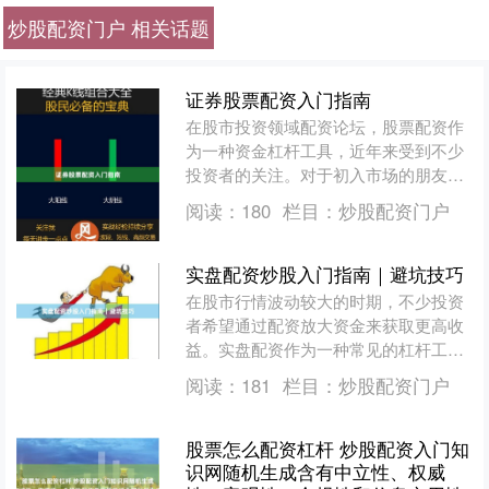
炒股配资门户 相关话题
证券股票配资入门指南
在股市投资领域配资论坛，股票配资作
为一种资金杠杆工具，近年来受到不少
投资者的关注。对于初入市场的朋友来
说，了解配资的基本概念、运作模式及
阅读：
180
栏目：
炒股配资门户
潜在风险，是迈出理性投资....
实盘配资炒股入门指南｜避坑技巧
在股市行情波动较大的时期，不少投资
者希望通过配资放大资金来获取更高收
益。实盘配资作为一种常见的杠杆工
具，确实能够帮助投资者在行情向好时
阅读：
181
栏目：
炒股配资门户
放大收益，但同时也伴随着较....
股票怎么配资杠杆 炒股配资入门知
识网随机生成含有中立性、权威