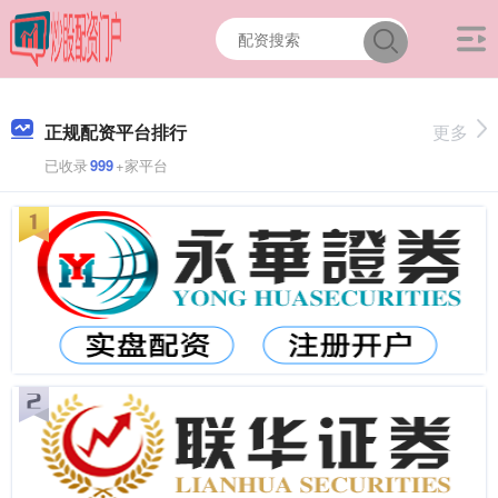
正规配资平台排行
更多
已收录
999
+家平台