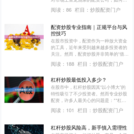
选出安全、合规、服务优质的平台？本
阅读：
86
栏目：
炒股配资门户
文将基于行业数据与用户反....
配资炒股专业指南｜正规平台与风
控技巧
在股市投资中，配资作为一种放大资金
的工具，近年来受到越来越多投资者的
关注。然而，配资炒股并非简单的“借钱
炒股”，它既可能带来超额收益，也伴随
阅读：
188
栏目：
炒股配资门户
着更高的风险。本文将....
杠杆炒股最低投入多少？
在股市中，杠杆炒股因其“以小博大”的
特性吸引了不少投资者。然而专业炒股
配资，许多人最关心的问题是：**杠杆
炒股最低投入多少？** 本文将详细解析
阅读：
101
栏目：
炒股配资门户
不同渠道的资金门....
杠杆炒股风险高，新手慎入需理性