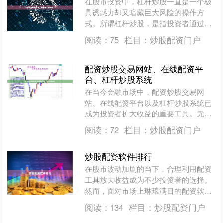
在股市投资中，杠杆炒股一直是一个极
具诱惑力却又暗藏巨大风险的操作方
式。所谓杠杆炒股，是指投资者通过借
入资金来放大投资规模，从而在股价上
阅读：
75
栏目：
炒股配资门户
涨时获得更高收益。然而，这....
配资炒股交易网站、在线配资平
台、杠杆炒股系统
在当今金融市场中，配资炒股交易网
站、在线配资平台以及杠杆炒股系统已
成为投资者扩大收益的重要工具。无论
您是初入股市的新手，还是经验丰富的
阅读：
72
栏目：
炒股配资门户
老手，了解这些平台和系统的....
炒股配资软件排行
在股市波动加剧的当下，合理利用配资
工具放大收益成为不少投资者的选择。
然而，面对市场上琳琅满目的配资软
件，如何筛选出安全、合规且功能强大
阅读：
134
栏目：
炒股配资门户
的平台？本文基于用户口碑、....