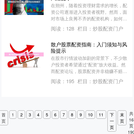
在朔州，随着投资理财需求的增长，配
资公司逐渐进入投资者视野。然而，面
对市场上良莠不齐的配资机构，如何选
择一家合规、安全的配资公司，成为投
阅读：
128
栏目：
炒股配资门户
资者必须掌握的技能。本文....
散户股票配资指南：入门须知与风
险提示
在股市行情波动加剧的背景下，不少散
户投资者希望通过“配资”放大收益。然
而配资论坛，股票配资并非稳赚不赔的
工具，它更像一把双刃剑。本文将为散
阅读：
195
栏目：
炒股配资门户
户梳理配资的基本概念、....
共
首
1
2
3
4
5
6
7
8
9
10
11
下
末
16
页
一
页
页
页
19