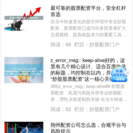
最可靠的股票配资平台，安全杠杆
首选
在当今快速变化的股市环境中专业炒股
配资，股票配资已成为许多投资者扩大
交易规模、提高收益潜力的重要工具。
然而，面对市场上众多的配资平台，如
阅读：
68
栏目：
炒股配资门户
何选择最可靠、最安全的杠....
z_error_msg:: keep-alive好的，这
里有几个精心设计、适合百度收录
的标题，均控制在以内，并融入了
“炒股股票配资”这一核心关键词：
365jz_error_msg:: keep-alive## 炒股股
票配资：机遇与风险并存专业炒股配
资，理性决策是制胜关键 在当今快速变
化的金融市场中，“炒股股....
阅读：
62
栏目：
炒股配资门户
朔州配资公司怎么选，合规平台与
风险提示