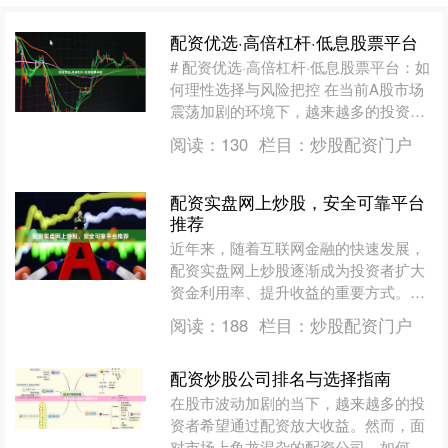
配资优选·高倍杠杆·低息股票平台
# 配资优选·高倍杠杆·低息股票平台：如
何理性选择与风险把控 在当前A股市场
震荡加剧的环境下，越来越多的投资者
开始关注“配资优选·高倍杠杆·低息股票
阅读：
130
栏目：
炒股配资门户
平台”这一关....
配资实盘网上炒股，安全可靠平台
推荐
近年来，随着互联网金融的快速发展，
配资实盘网上炒股逐渐成为投资者扩大
资金利用率、提升收益的重要方式。然
而，市场上配资平台良莠不齐，如何选
阅读：
188
栏目：
炒股配资门户
择安全可靠的平台，成为投....
配资炒股公司排名与选择指南
在股市波动加剧的当下，越来越多的投
资者希望通过配资放大收益。然而，面
对市场上鱼龙混杂的配资公司，如何筛