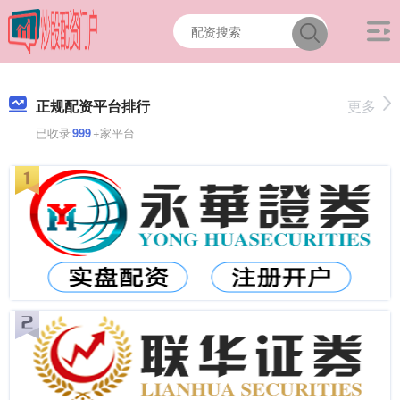
正规配资平台排行
更多
已收录
999
+家平台