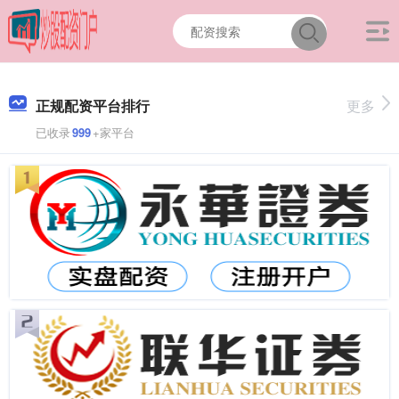
正规配资平台排行
更多
已收录
999
+家平台