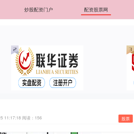
炒股配资门户
配资股票网
 11:17:18
阅读：156
股票