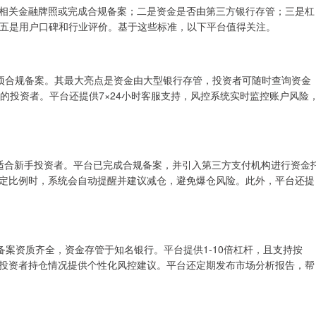
相关金融牌照或完成合规备案；二是资金是否由第三方银行存管；三是杠
；五是用户口碑和行业评价。基于这些标准，以下平台值得关注。
项合规备案。其最大亮点是资金由大型银行存管，投资者可随时查询资金
的投资者。平台还提供7×24小时客服支持，风控系统实时监控账户风险
，适合新手投资者。平台已完成合规备案，并引入第三方支付机构进行资金
定比例时，系统会自动提醒并建议减仓，避免爆仓风险。此外，平台还提
案资质齐全，资金存管于知名银行。平台提供1-10倍杠杆，且支持按
投资者持仓情况提供个性化风控建议。平台还定期发布市场分析报告，帮