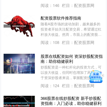
而言，了解配资的基本规则、选择合适
阅读：
146
栏目：
配资股票网
的平台，是提升投资效率的....
配资股票软件推荐指南
随着A股市场的波动加剧，越来越多的
投资者开始关注配资交易，希望通过杠
杆放大收益。然而，市面上的配资股票
软件良莠不齐股股票配资首选，选择不
阅读：
108
栏目：
配资股票网
当可能导致资金安全风险。....
股票在线配资如何 资深炒股配资指
南：助你稳健获利
炒股配资是一种杠杆化的投资方式，可
以放大收益，但同时也增加了风险。对
于资深炒股者来说，掌握配资技巧至关
重要，以实现稳健获利。 * **放大收益
阅读：
124
栏目：
配资股票网
潜力：**杠杆作用....
366股票在线炒股配资 新手炒股配
资指南：入门必读，助你稳健获利