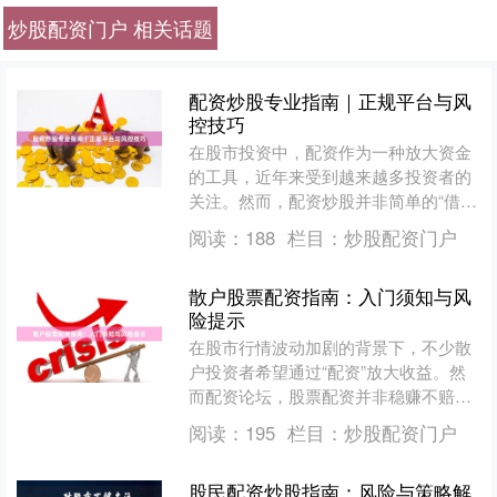
炒股配资门户 相关话题
配资炒股专业指南｜正规平台与风
控技巧
在股市投资中，配资作为一种放大资金
的工具，近年来受到越来越多投资者的
关注。然而，配资炒股并非简单的“借钱
炒股”，它既可能带来超额收益，也伴随
阅读：
188
栏目：
炒股配资门户
着更高的风险。本文将....
散户股票配资指南：入门须知与风
险提示
在股市行情波动加剧的背景下，不少散
户投资者希望通过“配资”放大收益。然
而配资论坛，股票配资并非稳赚不赔的
工具，它更像一把双刃剑。本文将为散
阅读：
195
栏目：
炒股配资门户
户梳理配资的基本概念、....
股民配资炒股指南：风险与策略解