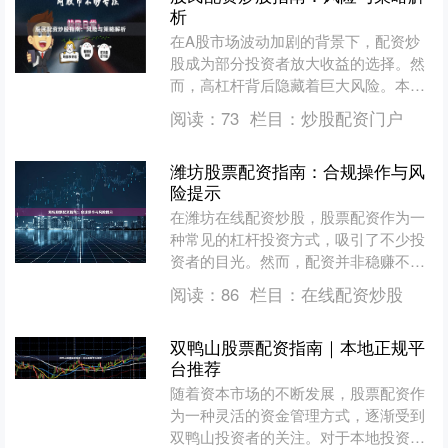
析
在A股市场波动加剧的背景下，配资炒
股成为部分投资者放大收益的选择。然
而，高杠杆背后隐藏着巨大风险。本文
将系统梳理配资炒股的核心策略与风险
阅读：
73
栏目：
炒股配资门户
控制要点在线配资炒股，帮....
潍坊股票配资指南：合规操作与风
险提示
在潍坊在线配资炒股，股票配资作为一
种常见的杠杆投资方式，吸引了不少投
资者的目光。然而，配资并非稳赚不赔
的捷径，合规操作与风险控制是每位投
阅读：
86
栏目：
在线配资炒股
资者必须重视的课题。本文....
双鸭山股票配资指南｜本地正规平
台推荐
随着资本市场的不断发展，股票配资作
为一种灵活的资金管理方式，逐渐受到
双鸭山投资者的关注。对于本地投资者