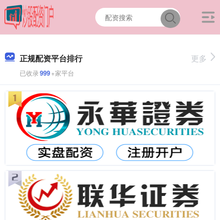
正规配资平台排行
更多
已收录
999
+家平台