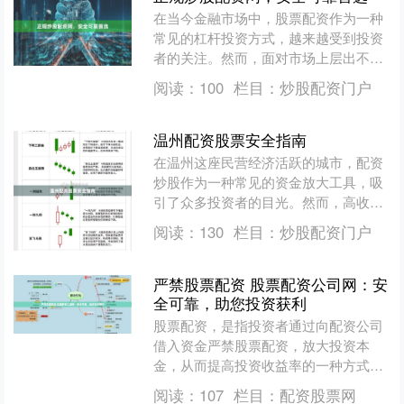
在当今金融市场中，股票配资作为一种
常见的杠杆投资方式，越来越受到投资
者的关注。然而，面对市场上层出不穷
的配资平台，如何选择一家正规、安
阅读：
100
栏目：
炒股配资门户
全、可靠的炒股配资网，成为....
温州配资股票安全指南
在温州这座民营经济活跃的城市，配资
炒股作为一种常见的资金放大工具，吸
引了众多投资者的目光。然而，高收益
伴随高风险，如何安全、合规地进行配
阅读：
130
栏目：
炒股配资门户
资股票操作，成为每位投资....
严禁股票配资 股票配资公司网：安
全可靠，助您投资获利
股票配资，是指投资者通过向配资公司
借入资金严禁股票配资，放大投资本
金，从而提高投资收益率的一种方式。
股票配资公司网作为一家专业的股票配
阅读：
107
栏目：
配资股票网