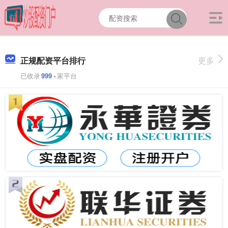
正规配资平台排行
更多
已收录
999
+家平台