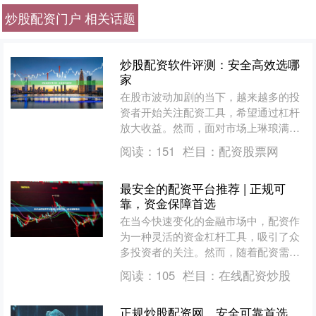
炒股配资门户 相关话题
炒股配资软件评测：安全高效选哪
家
在股市波动加剧的当下，越来越多的投
资者开始关注配资工具，希望通过杠杆
放大收益。然而，面对市场上琳琅满目
的炒股配资软件，如何选择一款既安全
阅读：
151
栏目：
配资股票网
又高效的平台，成为许多人....
最安全的配资平台推荐 | 正规可
靠，资金保障首选
在当今快速变化的金融市场中，配资作
为一种灵活的资金杠杆工具，吸引了众
多投资者的关注。然而，随着配资需求
的增长，市场上也涌现出众多平台，质
阅读：
105
栏目：
在线配资炒股
量参差不齐。选择一家**....
正规炒股配资网，安全可靠首选