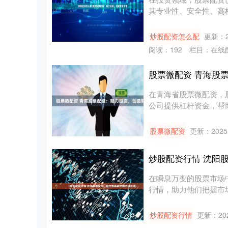
其专业性、安全性、高杠
利....
炒股配资怎么配
更新：20
阅读：
192
栏目：
在线
股票微配资 青海股
在青海省股票微配资，
公司提供杠杆资金，帮助投
股票微配资
更新：2025-
炒股配资行情 沈阳
在瞬息万变的股票市场
行情，助力他们把握市场
1:1....
炒股配资行情
更新：202