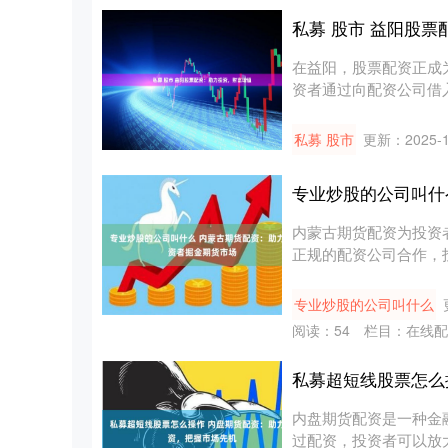
私募 股市 益阳股
在益阳，股票配资正成
资者通过向配资公司借入
质....
私募 股市
更新：2025-1
专业炒股的公司叫什
内蒙古期货配资为投资
正规的配资公司合作，
潜力。 ....
专业炒股的公司叫什么
阅读：
54
栏目：
在线配
私募超短线股票怎么
内盘期货配资是一种金
过配资，投资者可以放大