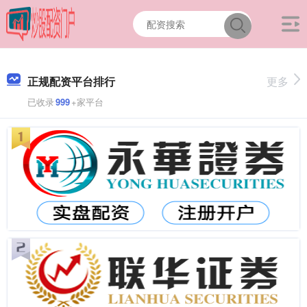
正规配资平台排行
更多
已收录
999
+家平台