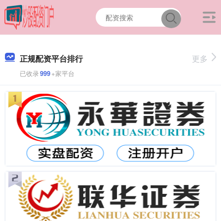
正规配资平台排行
更多
已收录
999
+家平台