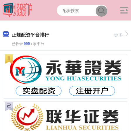
正规配资平台排行
更多
已收录
999
+家平台