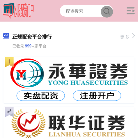
正规配资平台排行
更多
已收录
999
+家平台