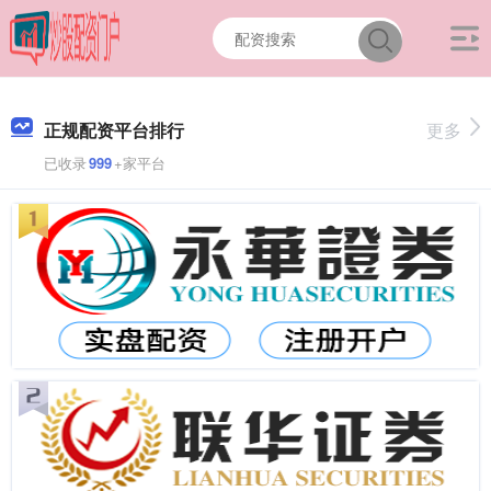
正规配资平台排行
更多
已收录
999
+家平台