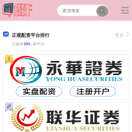
正规配资平台排行
更多
已收录
999
+家平台