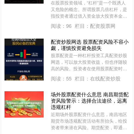
在股票投资领域，“杠杆”是一个既诱人
又危险的概念。所谓股票几倍杠杆，是
指投资者通过借入资金放大投资本金，
从而追求更高收益的操作方式。常见的
阅读：
96
栏目：
配资股票网
有2倍、3倍、5倍甚至....
配资炒股网选 股票配资风险不容小
觑，谨慎投资避免损失
股票配资是一种杠杆投资工具配资炒股
网选，可以放大投资收益，但也伴随较
高的风险。投资者在使用股票配资时，
必须充分了解其风险，谨慎投资，避免
阅读：
55
栏目：
在线配资炒股
损失。 * **放大收益....
场外股票配资什么意思 南昌期货配
资风险警示：选择合法途径，远离
违规杠杆
近期场外股票配资什么意思，南昌地区
期货市场违规配资活动有所抬头，给投
资者带来潜在风险。期货配资，即通过
借贷资金放大交易杠杆，虽可能带来高