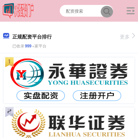
正规配资平台排行
更多
已收录
999
+家平台