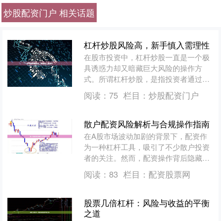
炒股配资门户 相关话题
杠杆炒股风险高，新手慎入需理性
在股市投资中，杠杆炒股一直是一个极
具诱惑力却又暗藏巨大风险的操作方
式。所谓杠杆炒股，是指投资者通过借
入资金来放大投资规模，从而在股价上
阅读：
75
栏目：
炒股配资门户
涨时获得更高收益。然而，这....
散户配资风险解析与合规操作指南
在A股市场波动加剧的背景下，配资作
为一种杠杆工具，吸引了不少散户投资
者的关注。然而，配资操作背后隐藏的
风险不容忽视。本文将为散户投资者解
阅读：
83
栏目：
配资股票网
析配资的核心风险，并提供....
股票几倍杠杆：风险与收益的平衡
之道