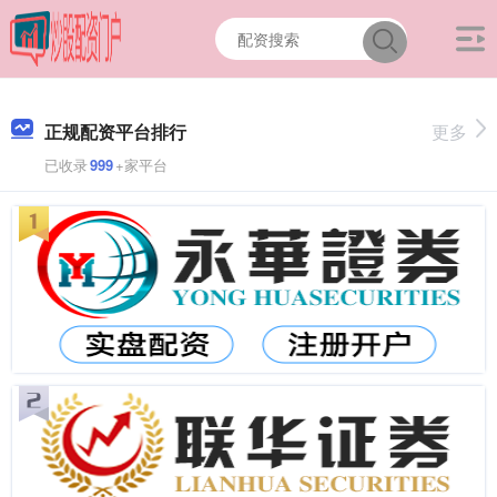
正规配资平台排行
更多
已收录
999
+家平台