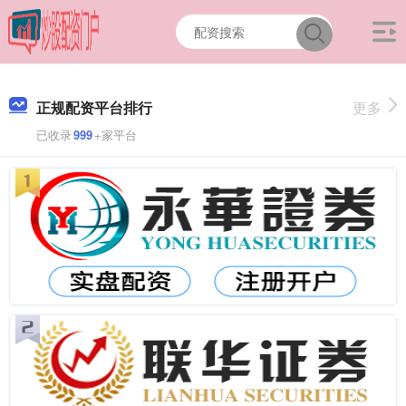
正规配资平台排行
更多
已收录
999
+家平台