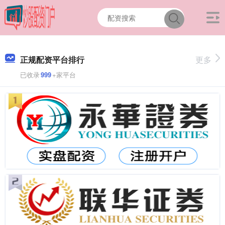
正规配资平台排行
更多
已收录
999
+家平台