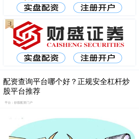
配资查询平台哪个好？正规安全杠杆炒
股平台推荐
平台：炒股配资门户