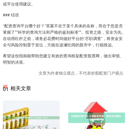
或平台使用建议。
### 结语
“配资查询平台哪个好？”答案不在于某个具体的名称，而在于您是否
掌握了**科学的查询方法和严格的鉴别标准**。投资之路，安全为先。
在动用杠杆之前，请务必花费时间做好平台的“尽职调查”，将资金安
全与风险控制置于首位，方能在波澜壮阔的股市中，行稳致远。
希望这份指南能帮助您建立有效的查询框架配资股票网，做出审慎、
明智的决策。
文章为作者独立观点，不代表炒股配资门户观点
相关文章
01