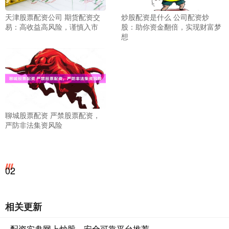
天津股票配资公司 期货配资交
炒股配资是什么 公司配资炒
易：高收益高风险，谨慎入市
股：助你资金翻倍，实现财富梦
想
聊城股票配资 严禁股票配资，
严防非法集资风险
02
相关更新
配资实盘网上炒股，安全可靠平台推荐