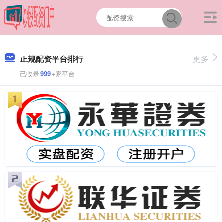
正规配资平台排行
更多
已收录
999
+家平台