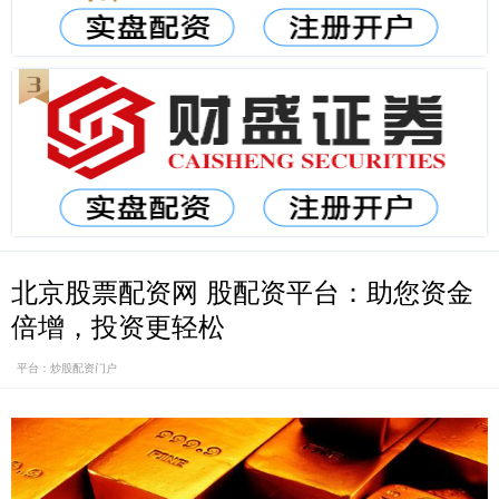
北京股票配资网 股配资平台：助您资金
倍增，投资更轻松
平台：炒股配资门户