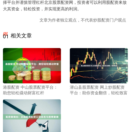
择平台并谨慎管理杠杆北京股票配资网，投资者可以利用股配资来放
大其资金，轻松投资，并实现更高的利润。
文章为作者独立观点，不代表炒股配资门户观点
相关文章
01
港股配资 中山股票配资平台：
潜山县股票配资 网上炒股配资
助您轻松撬动财富杠杆
平台：助你资金翻倍，轻松致富