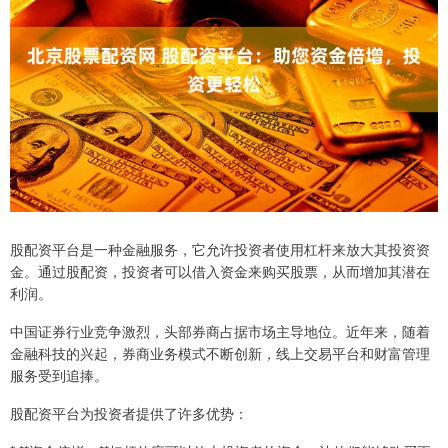
股配资平台是一种金融服务，它允许投资者使用杠杆来放大其投资资
金。通过股配资，投资者可以借入资金来购买股票，从而增加其潜在
利润。
中国证券行业竞争激烈，头部券商占据市场主导地位。近年来，随着
金融科技的兴起，券商业务模式不断创新，线上交易平台和财富管理
服务受到追捧。
股配资平台为投资者提供了许多优势：