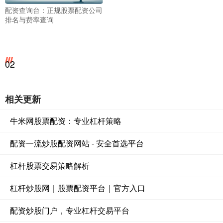
配资查询台：正规股票配资公司
排名与费率查询
02
相关更新
牛米网股票配资：专业杠杆策略
配资一流炒股配资网站 - 安全首选平台
杠杆股票交易策略解析
杠杆炒股网｜股票配资平台｜官方入口
配资炒股门户，专业杠杆交易平台