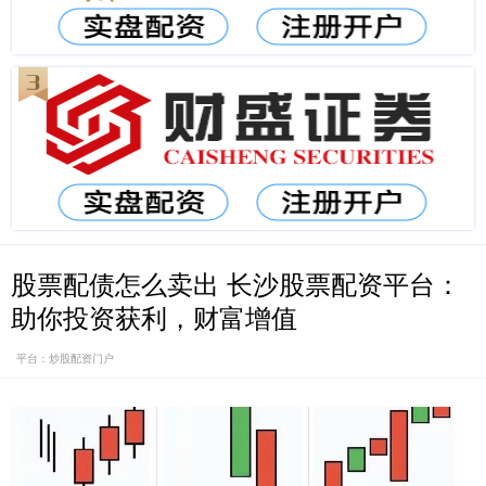
股票配债怎么卖出 长沙股票配资平台：
助你投资获利，财富增值
平台：炒股配资门户