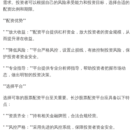
需求。投资者可以根据自己的风险承受能力和投资目标，选择合适的
配资比例和期限。
**配资优势**
* **放大收益：**配资平台提供杠杆资金，放大投资者的资金规模，从
而提升潜在收益。
* **降低风险：**平台严格风控，设置止损线，有效控制投资风险，保
护投资者资金安全。
* **专业指导：**平台提供专业分析师指导，帮助投资者把握市场动
态，做出明智的投资决策。
**选择平台**
选择可靠的股票配资平台至关重要。长沙股票配资平台应具备以下特
点：
* **资质齐全：**持有相关金融牌照，合法合规经营。
* **风控严格：**采用先进的风控系统，保障投资者资金安全。