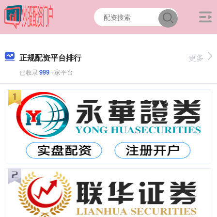
正规配资平台排行
更多
已收录
999
+家平台