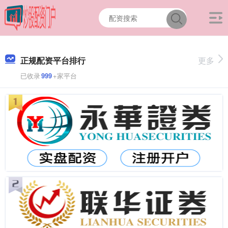
正规配资平台排行
更多
已收录
999
+家平台