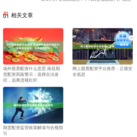
相关文章
01
场外股票配资什么意思 南昌期
网上股票配资平台推荐：正规安
货配资风险警示：选择合法途
全低息
径，远离违规杠杆
期货配资监管政策解读与合规指
引