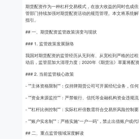
期货配资作为一种杠杆交易模式，在放大收益的同时也成倍
管部门持续加强对期货配资活动的规范管理。本文将系统解
指引。
## 一、期货配资监管政策演变与现状
### 1. 监管政策发展脉络
我国对期货配资的监管经历从无到有、从宽松到严格的过程。
动后，监管层加大清理力度；2020年《期货法》草案将配
### 2. 当前监管核心政策
- **主体资格限制**：仅持牌期货公司可开展经纪业务，
- **资金来源监控**：严禁银行、信托等金融机构资金违规
- **杠杆比例控制**：实际杠杆倍数需符合交易所风险控制
- **账户实名制**：严格实施“一户一码”，禁止出借账户或
## 二、重点监管领域深度解读